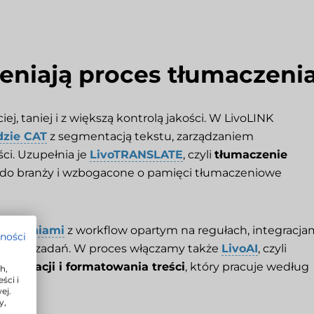
ieniają proces tłumaczeni
, taniej i z większą kontrolą jakości. W LivoLINK
dzie CAT
z segmentacją tekstu, zarządzaniem
ci. Uzupełnia je
LivoTRANSLATE
, czyli
tłumaczenie
o branży i wzbogacone o pamięci tłumaczeniowe
umaczeniami
z workflow opartym na regułach, integracja
tności
ielania zadań. W proces włączamy także
LivoAI
, czyli
okalizacji i formatowania treści
, który pracuje według
h,
ści i
ej.
y,