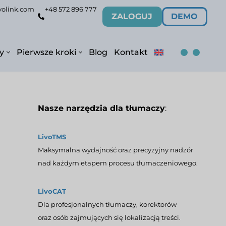
volink.com
+48 572 896 777
ZALOGUJ
DEMO
y
Pierwsze kroki
Blog
Kontakt
Nasze narzędzia dla tłumaczy
:
LivoTMS
Maksymalna wydajność oraz precyzyjny nadzór
nad każdym etapem procesu tłumaczeniowego.
LivoCAT
Dla profesjonalnych tłumaczy, korektorów
oraz osób zajmujących się lokalizacją treści.