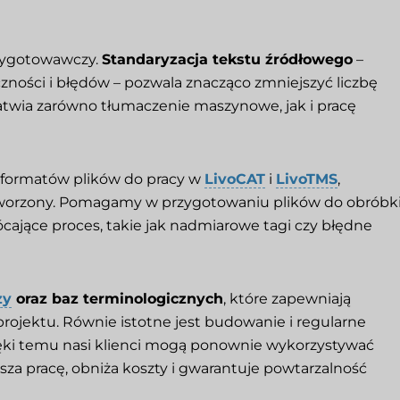
rzygotowawczy.
Standaryzacja tekstu źródłowego
–
zności i błędów – pozwala znacząco zmniejszyć liczbę
łatwia zarówno tłumaczenie maszynowe, jak i pracę
 formatów plików do pracy w
LivoCAT
i
LivoTMS
,
worzony. Pomagamy w przygotowaniu plików do obróbki
cające proces, takie jak nadmiarowe tagi czy błędne
zy
oraz baz terminologicznych
, które zapewniają
rojektu. Równie istotne jest budowanie i regularne
ęki temu nasi klienci mogą ponownie wykorzystywać
za pracę, obniża koszty i gwarantuje powtarzalność