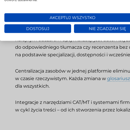
AKCEPTUJ WSZYSTKO
Automatyzacja i uspra
DOSTOSUJ
NIE ZGADZAM SIĘ
Kolejnym obszarem optymalizacji jest automatyza
do odpowiedniego tłumacza czy recenzenta bez u
na podstawie specjalizacji, dostępności i wcześn
Centralizacja zasobów w jednej platformie elimin
w czasie rzeczywistym. Każda zmiana w
glosarius
dla wszystkich.
Integracje z narzędziami CAT/MT i systemami fi
w cykl życia treści – od ich stworzenia przez loka