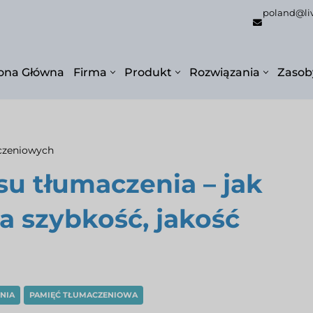
poland@li
ona Główna
Firma
Produkt
Rozwiązania
Zasob
czeniowych
u tłumaczenia – jak
a szybkość, jakość
NIA
PAMIĘĆ TŁUMACZENIOWA