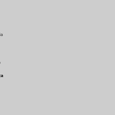
ia
a
za