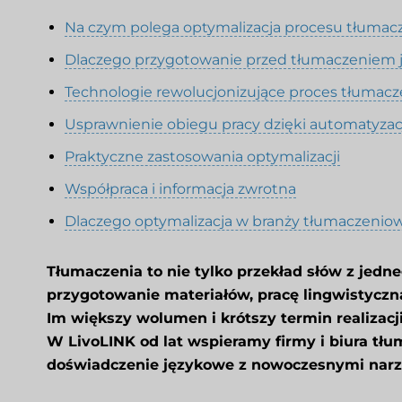
Na czym polega optymalizacja procesu tłumac
Dlaczego przygotowanie przed tłumaczeniem j
Technologie rewolucjonizujące proces tłumacz
Usprawnienie obiegu pracy dzięki automatyzac
Praktyczne zastosowania optymalizacji
Współpraca i informacja zwrotna
Dlaczego optymalizacja w branży tłumaczeniowe
Tłumaczenia to nie tylko przekład słów z jedne
przygotowanie materiałów, pracę lingwistyczną, 
Im większy wolumen i krótszy termin realizacj
W LivoLINK od lat wspieramy firmy i biura tł
doświadczenie językowe z nowoczesnymi narz