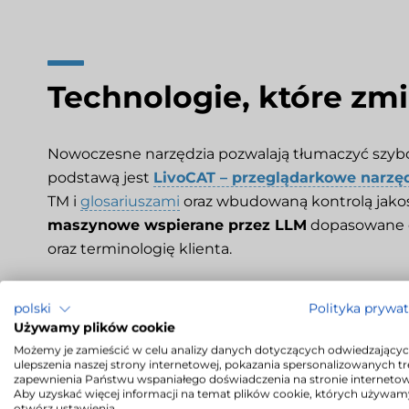
Technologie, które zm
Nowoczesne narzędzia pozwalają tłumaczyć szybciej
podstawą jest
LivoCAT – przeglądarkowe narzę
TM i
glosariuszami
oraz wbudowaną kontrolą jakoś
maszynowe wspierane przez LLM
dopasowane d
oraz terminologię klienta.
Całość spina
LivoTMS – system zarządzania tł
polski
Polityka prywa
z CRM, CMS, PIM i ERP oraz automatyzacją przydz
Używamy plików cookie
wirtualnego dostawcę do korekty, weryfikacji, l
Możemy je zamieścić w celu analizy danych dotyczących odwiedzającyc
ulepszenia naszej strony internetowej, pokazania spersonalizowanych tre
wytycznych klienta.
zapewnienia Państwu wspaniałego doświadczenia na stronie internetow
Aby uzyskać więcej informacji na temat plików cookie, których używam
otwórz ustawienia.