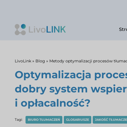
Str
Przejdź
do
treści
LivoLink
»
Blog
»
Metody optymalizacji procesów tłuma
Optymalizacja proces
dobry system wspier
i opłacalność?
Tagi:
BIURO TŁUMACZEŃ
GLOSARIUSZE
JAKOŚĆ TŁUMACZE