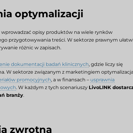
ia optymalizacji
 wprowadzać opisy produktów na wiele rynków
ego przygotowywania treści. W sektorze prawnym ułatw
wanie różnic w zapisach.
enie dokumentacji badań klinicznych
, gdzie liczy się
zna. W sektorze związanym z marketingiem optymalizacj
teriałów promocyjnych
, a w finansach –
usprawnia
ęgowych
. W każdym z tych scenariuszy
LivoLINK dostarc
ań branży
.
ja zwrotna