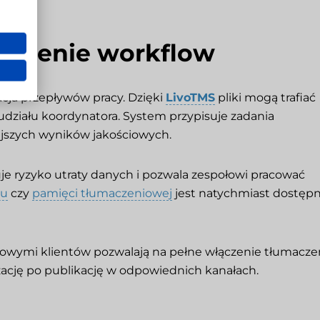
wnienie workflow
cja przepływów pracy. Dzięki
LivoTMS
pliki mogą trafiać
działu koordynatora. System przypisuje zadania
iejszych wyników jakościowych.
uje ryzyko utraty danych i pozwala zespołowi pracować
zu
czy
pamięci tłumaczeniowej
jest natychmiast dostęp
rmowymi klientów pozwalają na pełne włączenie tłumacze
lizację po publikację w odpowiednich kanałach.