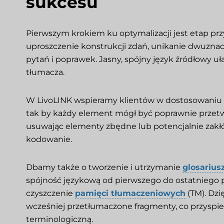
sukcesu
Pierwszym krokiem ku optymalizacji jest etap p
uproszczenie konstrukcji zdań, unikanie dwuznac
pytań i poprawek. Jasny, spójny język źródłowy u
tłumacza.
W LivoLINK wspieramy klientów w dostosowaniu
tak by każdy element mógł być poprawnie przet
usuwając elementy zbędne lub potencjalnie zakłó
kodowanie.
Dbamy także o tworzenie i utrzymanie
glosarius
spójność językową od pierwszego do ostatniego p
czyszczenie
pamięci tłumaczeniowych
(TM). Dzi
wcześniej przetłumaczone fragmenty, co przyspies
terminologiczną.