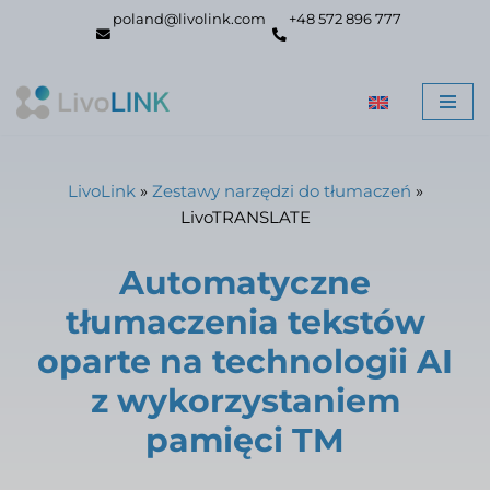
poland@livolink.com
+48 572 896 777
Przejdź
do
treści
LivoLink
»
Zestawy narzędzi do tłumaczeń
»
LivoTRANSLATE
Automatyczne
tłumaczenia tekstów
oparte na technologii AI
z wykorzystaniem
pamięci TM