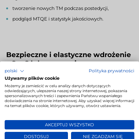
tworzenie nowych TM podczas postedycji,
podgląd MTQE i statystyk jakościowych.
Bezpieczne i elastyczne wdrożenie
– SaaS lub on-premise
polski
Polityka prywatności
Używamy plików cookie
LivoTRANSLATE działa jako
system chmurowy (SaaS)
,
Możemy je zamieścić w celu analizy danych dotyczących
ale oferuje również pełne wsparcie dla wdrożeń
on-
odwiedzających, ulepszenia naszej strony internetowej, pokazania
premise
. Dzięki architekturze opartej
spersonalizowanych treści i zapewnienia Państwu wspaniałego
doświadczenia na stronie internetowej. Aby uzyskać więcej informacji
na mikroserwisach możliwe jest:
na temat plików cookie, których używamy, otwórz ustawienia.
szybkie skalowanie w zależności od potrzeb,
AKCEPTUJ WSZYSTKO
personalizowanie przepływu pracy,
DOSTOSUJ
NIE ZGADZAM SIĘ