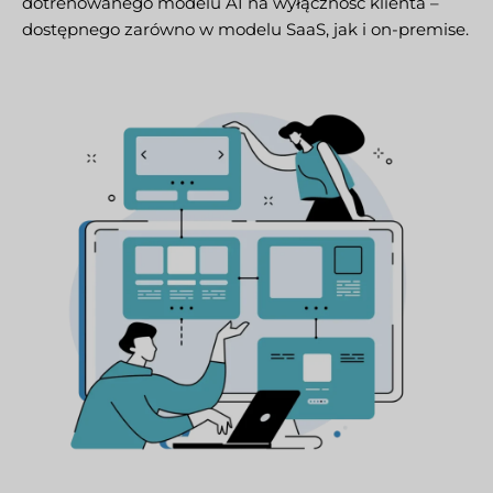
dotrenowanego modelu AI na wyłączność klienta –
dostępnego zarówno w modelu SaaS, jak i on-premise.