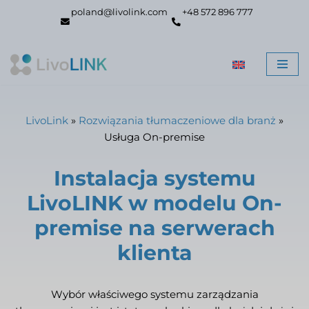
poland@livolink.com
+48 572 896 777
Przejdź
do
treści
LivoLink
»
Rozwiązania tłumaczeniowe dla branż
»
Usługa On-premise
Instalacja systemu
LivoLINK w modelu On-
premise na serwerach
klienta
Wybór właściwego systemu zarządzania