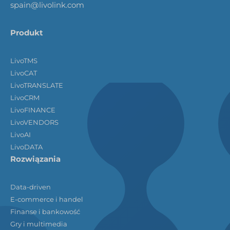
spain@livolink.com
Produkt
LivoTMS
LivoCAT
LivoTRANSLATE
LivoCRM
LivoFINANCE
LivoVENDORS
LivoAI
LivoDATA
Rozwiązania
Data-driven
E-commerce i handel
Finanse i bankowość
Gry i multimedia