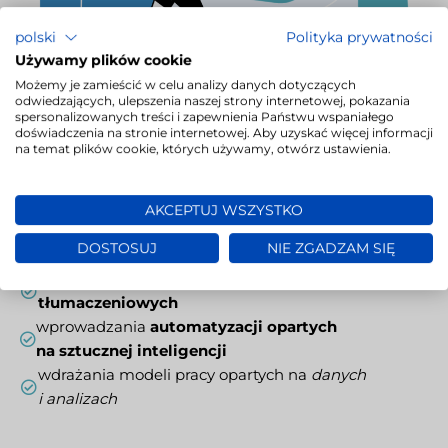
polski
Polityka prywatności
Używamy plików cookie
Możemy je zamieścić w celu analizy danych dotyczących
odwiedzających, ulepszenia naszej strony internetowej, pokazania
Automatyzacja procesów
spersonalizowanych treści i zapewnienia Państwu wspaniałego
doświadczenia na stronie internetowej. Aby uzyskać więcej informacji
i bezpieczne operacje
na temat plików cookie, których używamy, otwórz ustawienia.
Partnerstwo z Oracle i Microsoft pozwala nam
AKCEPTUJ WSZYSTKO
wprowadzać innowacje w zakresie:
DOSTOSUJ
NIE ZGADZAM SIĘ
tworzenia
zintegrowanych środowisk
tłumaczeniowych
wprowadzania
automatyzacji opartych
na sztucznej inteligencji
wdrażania modeli pracy opartych na
danych
i analizach