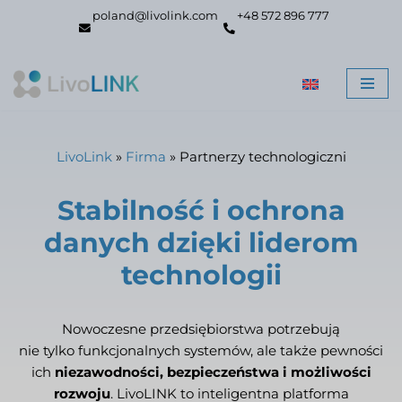
poland@livolink.com
+48 572 896 777
Przejdź
do
treści
LivoLink
»
Firma
»
Partnerzy technologiczni
Stabilność i ochrona
danych dzięki liderom
technologii
Nowoczesne przedsiębiorstwa potrzebują
nie tylko funkcjonalnych systemów, ale także pewności
ich
niezawodności, bezpieczeństwa i możliwości
rozwoju
. LivoLINK to inteligentna platforma