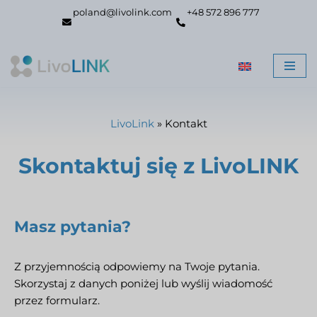
poland@livolink.com
+48 572 896 777
Przejdź
do
treści
LivoLink
»
Kontakt
Skontaktuj się z LivoLINK
Masz pytania?
Z przyjemnością odpowiemy na Twoje pytania.
Skorzystaj z danych poniżej lub wyślij wiadomość
przez formularz.