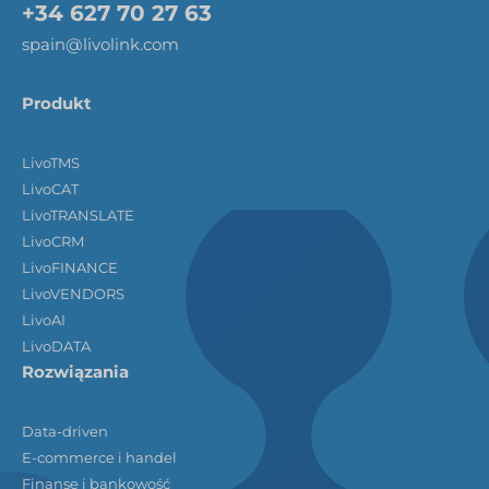
+34 627 70 27 63
spain@livolink.com
Produkt
LivoTMS
LivoCAT
LivoTRANSLATE
LivoCRM
LivoFINANCE
LivoVENDORS
LivoAI
LivoDATA
Rozwiązania
Data-driven
E-commerce i handel
Finanse i bankowość