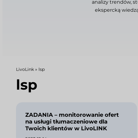
analizy trendów, s
ekspercką wiedzą
LivoLink
»
lsp
lsp
ZADANIA – monitorowanie ofert
na usługi tłumaczeniowe dla
Twoich klientów w LivoLINK