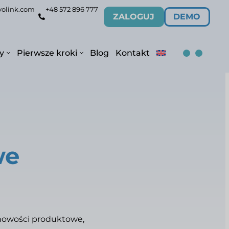
volink.com
+48 572 896 777
ZALOGUJ
DEMO
y
Pierwsze kroki
Blog
Kontakt
we
, nowości produktowe,