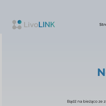
Str
Przejdź
do
treści
N
Bądź na bieżąco ze z