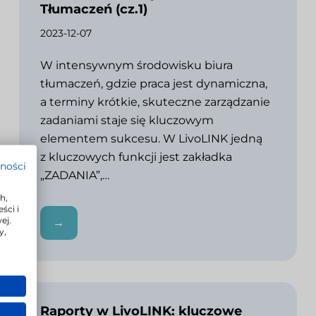
Tłumaczeń (cz.1)
2023-12-07
W intensywnym środowisku biura
tłumaczeń, gdzie praca jest dynamiczna,
a terminy krótkie, skuteczne zarządzanie
zadaniami staje się kluczowym
elementem sukcesu. W LivoLINK jedną
z kluczowych funkcji jest zakładka
tności
„ZADANIA”,…
h,
ści i
ej.
→
y,
Raporty w LivoLINK: kluczowe