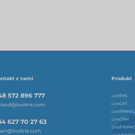
ntakt z nami
Produkt
48 572 896 777
LivoTMS
LivoCAT
land@livolink.com
LivoTRANS
LivoCRM
34 627 70 27 63
LivoFINAN
ain@livolink.com
LivoVENDO