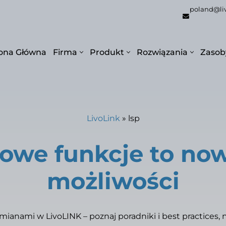
poland@li
ona Główna
Firma
Produkt
Rozwiązania
Zasob
LivoLink
»
lsp
owe funkcje to no
możliwości
mianami w LivoLINK – poznaj poradniki i best practices