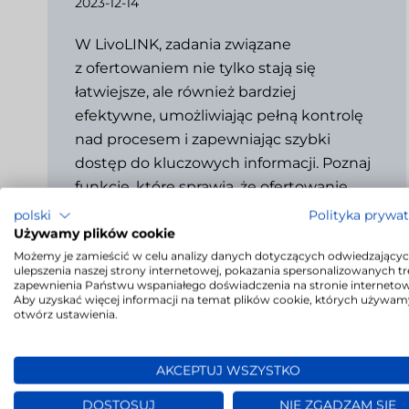
2023-12-14
W LivoLINK, zadania związane
z ofertowaniem nie tylko stają się
łatwiejsze, ale również bardziej
efektywne, umożliwiając pełną kontrolę
nad procesem i zapewniając szybki
dostęp do kluczowych informacji. Poznaj
funkcje, które sprawią, że ofertowanie
stanie…
polski
Polityka prywa
Używamy plików cookie
Możemy je zamieścić w celu analizy danych dotyczących odwiedzającyc
→
ulepszenia naszej strony internetowej, pokazania spersonalizowanych tre
zapewnienia Państwu wspaniałego doświadczenia na stronie internetow
Aby uzyskać więcej informacji na temat plików cookie, których używam
otwórz ustawienia.
AKCEPTUJ WSZYSTKO
Pełna kontrola: raporty dla Klienta
DOSTOSUJ
NIE ZGADZAM SIĘ