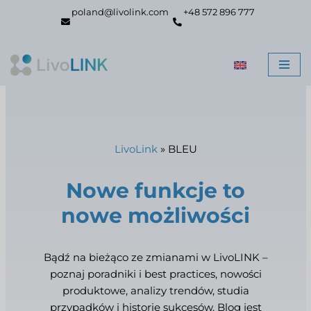
poland@livolink.com
+48 572 896 777
Przejdź
do
treści
LivoLink
»
BLEU
Nowe funkcje to
nowe możliwości
Bądź na bieżąco ze zmianami w LivoLINK –
poznaj poradniki i best practices, nowości
produktowe, analizy trendów, studia
przypadków i historie sukcesów. Blog jest