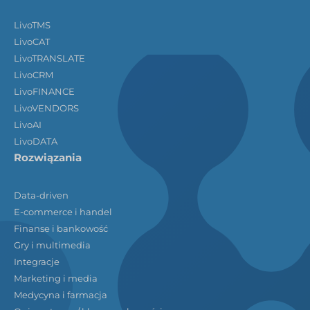
LivoTMS
LivoCAT
LivoTRANSLATE
LivoCRM
LivoFINANCE
LivoVENDORS
LivoAI
LivoDATA
Rozwiązania
Data-driven
E-commerce i handel
Finanse i bankowość
Gry i multimedia
Integracje
Marketing i media
Medycyna i farmacja