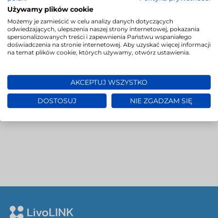
Poprzednio omawialiśmy metryki TER i BLEU,
Używamy plików cookie
które również potrafią to robić, mając
Możemy je zamieścić w celu analizy danych dotyczących
do dyspozycji tekst referencyjny. A co jeśli
odwiedzających, ulepszenia naszej strony internetowej, pokazania
nie można odnieść się…
spersonalizowanych treści i zapewnienia Państwu wspaniałego
doświadczenia na stronie internetowej. Aby uzyskać więcej informacji
na temat plików cookie, których używamy, otwórz ustawienia.
→
AKCEPTUJ WSZYSTKO
DOSTOSUJ
NIE ZGADZAM SIĘ