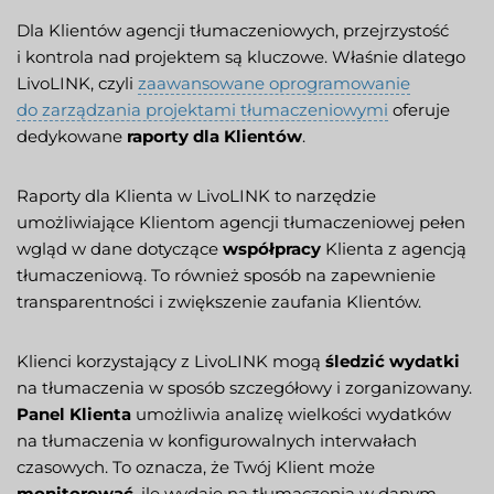
Dla Klientów agencji tłumaczeniowych, przejrzystość
i kontrola nad projektem są kluczowe. Właśnie dlatego
LivoLINK, czyli
zaawansowane oprogramowanie
do zarządzania projektami tłumaczeniowymi
oferuje
dedykowane
raporty dla Klientów
.
Raporty dla Klienta w LivoLINK to narzędzie
umożliwiające Klientom agencji tłumaczeniowej pełen
wgląd w dane dotyczące
współpracy
Klienta z agencją
tłumaczeniową. To również sposób na zapewnienie
transparentności i zwiększenie zaufania Klientów.
Klienci korzystający z LivoLINK mogą
śledzić wydatki
na tłumaczenia w sposób szczegółowy i zorganizowany.
Panel Klienta
umożliwia analizę wielkości wydatków
na tłumaczenia w konfigurowalnych interwałach
czasowych. To oznacza, że Twój Klient może
monitorować
, ile wydaje na tłumaczenia w danym