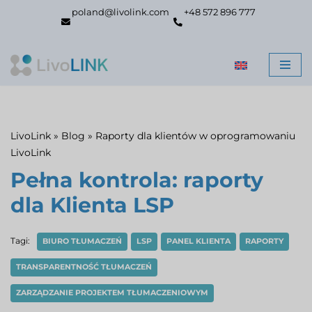
poland@livolink.com
+48 572 896 777
Przejdź
do
treści
LivoLink
»
Blog
»
Raporty dla klientów w oprogramowaniu
LivoLink
Pełna kontrola: raporty
dla Klienta LSP
Tagi:
BIURO TŁUMACZEŃ
LSP
PANEL KLIENTA
RAPORTY
TRANSPARENTNOŚĆ TŁUMACZEŃ
ZARZĄDZANIE PROJEKTEM TŁUMACZENIOWYM