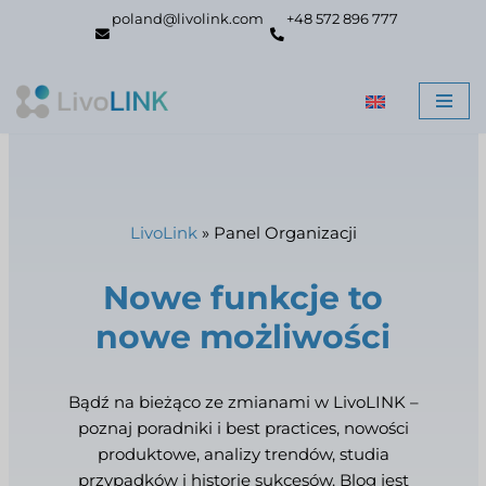
poland@livolink.com
+48 572 896 777
Przejdź
do
treści
LivoLink
»
Panel Organizacji
Nowe funkcje to
nowe możliwości
Bądź na bieżąco ze zmianami w LivoLINK –
poznaj poradniki i best practices, nowości
produktowe, analizy trendów, studia
przypadków i historie sukcesów. Blog jest