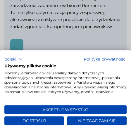
zarządzania zadaniami w biurze tłumaczeń.
To nie tylko optymalizacja pracy zespołowej,
ale również proaktywne podejście do przydzielania
zadań zgodnie z kompetencjami pracowników.…
→
polski
Polityka prywatności
Używamy plików cookie
Możemy je zamieścić w celu analizy danych dotyczących
LivoLINK – rewolucja w wyborze
odwiedzających, ulepszenia naszej strony internetowej, pokazania
spersonalizowanych treści i zapewnienia Państwu wspaniałego
tłumacza dla biur tłumaczeń
doświadczenia na stronie internetowej. Aby uzyskać więcej informacji
na temat plików cookie, których używamy, otwórz ustawienia.
2023-11-22
W dzisiejszym dynamicznym świecie, skuteczne
AKCEPTUJ WSZYSTKO
zarządzanie zespołem tłumaczy jest kluczowe dla
DOSTOSUJ
NIE ZGADZAM SIĘ
sukcesu biur tłumaczeń. LivoLINK, czyli
zaawansowane oprogramowanie do zarządzania