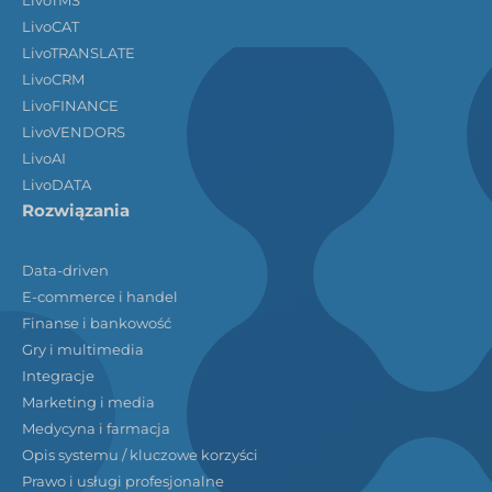
LivoTMS
LivoCAT
LivoTRANSLATE
LivoCRM
LivoFINANCE
LivoVENDORS
LivoAI
LivoDATA
Rozwiązania
Data-driven
E-commerce i handel
Finanse i bankowość
Gry i multimedia
Integracje
Marketing i media
Medycyna i farmacja
Opis systemu / kluczowe korzyści
Prawo i usługi profesjonalne